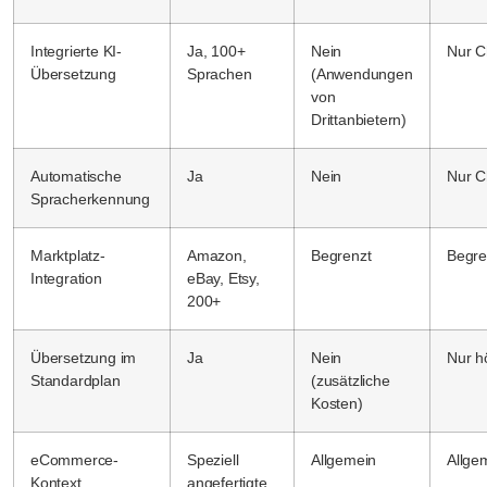
Integrierte KI-
Ja, 100+
Nein
Nur C
Übersetzung
Sprachen
(Anwendungen
von
Drittanbietern)
Automatische
Ja
Nein
Nur C
Spracherkennung
Marktplatz-
Amazon,
Begrenzt
Begre
Integration
eBay, Etsy,
200+
Übersetzung im
Ja
Nein
Nur h
Standardplan
(zusätzliche
Kosten)
eCommerce-
Speziell
Allgemein
Allge
Kontext
angefertigte