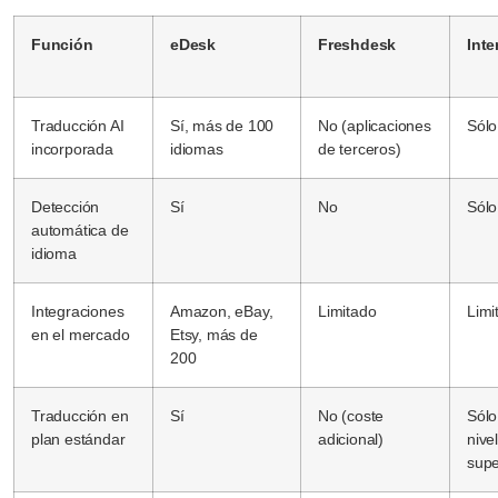
Función
eDesk
Freshdesk
Inte
Traducción AI
Sí, más de 100
No (aplicaciones
Sólo
incorporada
idiomas
de terceros)
Detección
Sí
No
Sólo
automática de
idioma
Integraciones
Amazon, eBay,
Limitado
Limi
en el mercado
Etsy, más de
200
Traducción en
Sí
No (coste
Sólo
plan estándar
adicional)
nive
supe