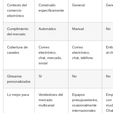
Contexto del
Construido
General
Gen
comercio
específicamente
electrónico
Cumplimiento
Automático
Manual
No
del mercato
Cobertura de
Correo
Correo
Enf
canales
electrónico,
electrónico,
al c
chat, mercado,
chat, teléfono
social
Glosarios
Sí
No
No
personalizados
Lo mejor para
Vendedores del
Equipos
Emp
mercado
presupuestarios,
con
multicanal
ocasionalmente
muc
internacionales
Chat