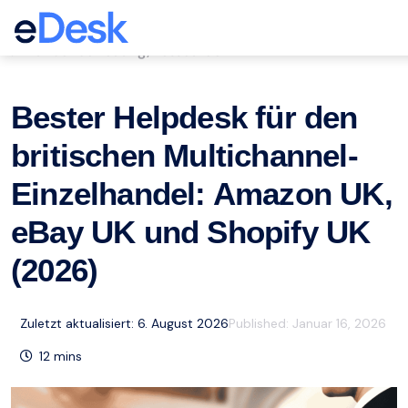
eCommerce Support Central
Kundenbetreuung
Ressourcen
,
Bester Helpdesk für den
britischen Multichannel-
Einzelhandel: Amazon UK,
eBay UK und Shopify UK
(2026)
Zuletzt aktualisiert: 6. August 2026
Published:
Januar 16, 2026
12
mins