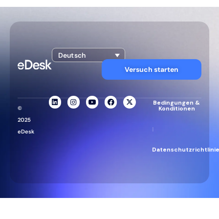
Deutsch
Versuch starten
Bedingungen &
©
Konditionen
2025
|
eDesk
Datenschutzrichtlini