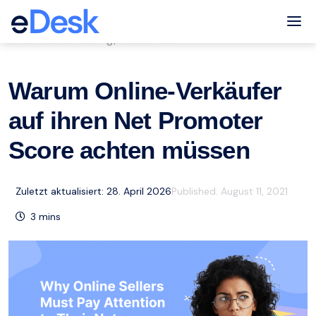
eCommerce Support Central
Tog
Kundenbetreuung
Ressourcen
,
Warum Online-Verkäufer
auf ihren Net Promoter
Score achten müssen
Zuletzt aktualisiert: 28. April 2026
Published:
August 11, 2021
3
mins