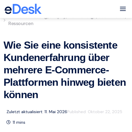
eCommerce Support Central
Tog
Kundenbetreuung
Shopify
Mehrkanalige
eCommerce
,
,
,
,
Ressourcen
Wie Sie eine konsistente
Kundenerfahrung über
mehrere E-Commerce-
Plattformen hinweg bieten
können
Zuletzt aktualisiert: 11. Mai 2026
Published:
Oktober 22, 2025
11
mins