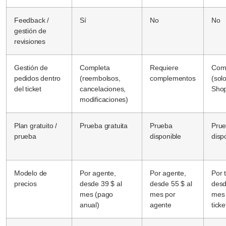
Feedback /
Sí
No
No
gestión de
revisiones
Gestión de
Completa
Requiere
Com
pedidos dentro
(reembolsos,
complementos
(sol
del ticket
cancelaciones,
Shop
modificaciones)
Plan gratuito /
Prueba gratuita
Prueba
Pru
prueba
disponible
disp
Modelo de
Por agente,
Por agente,
Por t
precios
desde 39 $ al
desde 55 $ al
desd
mes (pago
mes por
mes 
anual)
agente
ticke