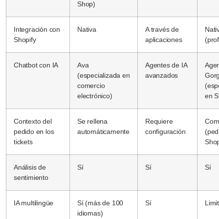
Shop)
Integración con
Nativa
A través de
Nati
Shopify
aplicaciones
(pro
Chatbot con IA
Ava
Agentes de IA
Agen
(especializada en
avanzados
Gorg
comercio
(esp
electrónico)
en S
Contexto del
Se rellena
Requiere
Com
pedido en los
automáticamente
configuración
(ped
tickets
Shop
Análisis de
Sí
Sí
Sí
sentimiento
IA multilingüe
Sí (más de 100
Sí
Limi
idiomas)