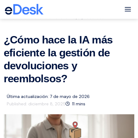
eCommerce Support Central
Tog
Servicio de atención al cliente
ai
Recursos
,
,
¿Cómo hace la IA más
eficiente la gestión de
devoluciones y
reembolsos?
Última actualización: 7 de mayo de 2026
Published:
diciembre 8, 2025
11
mins