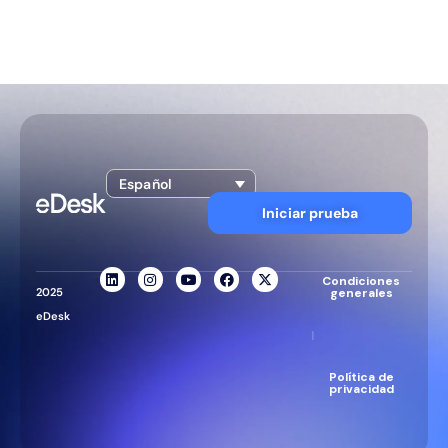
Español
Iniciar prueba
Condiciones
2025
generales
eDesk
|
Política de
privacidad