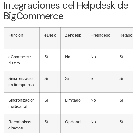
Integraciones del Helpdesk de
BigCommerce
Función
eDesk
Zendesk
Freshdesk
Re:aso
eCommerce
Sí
No
No
Sí
Nativo
Sincronización
Sí
Sí
Sí
Sí
en tiempo real
Sincronización
Sí
Limitado
No
Sí
multicanal
Reembolsos
Sí
Opcional
No
Sí
directos