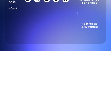
2025
generales
eDesk
|
Política de
privacidad