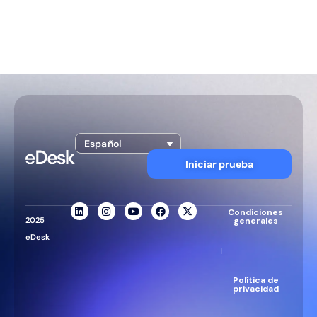
Español
Iniciar prueba
Condiciones
2025
generales
eDesk
|
Política de
privacidad