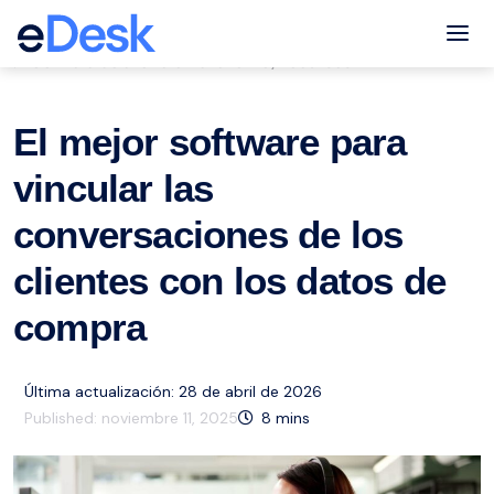
eCommerce Support Central
Tog
Servicio de atención al cliente
Recursos
,
El mejor software para
vincular las
conversaciones de los
clientes con los datos de
compra
Última actualización: 28 de abril de 2026
Published:
noviembre 11, 2025
8
mins