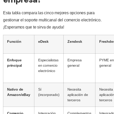
Esta tabla compara las cinco mejores opciones para
gestionar el soporte multicanal del comercio electrónico.
¡Esperamos que te sirva de ayuda!
Función
eDesk
Zendesk
Freshde
Enfoque
Especialistas
Empresa
PYME en
principal
en comercio
general
general
electrónico
Nativo de
Sí
Necesita
Necesita
Amazon/eBay
(incorporado)
aplicación de
aplicació
terceros
terceros
Comercio
Integración
Complementos
Integrad