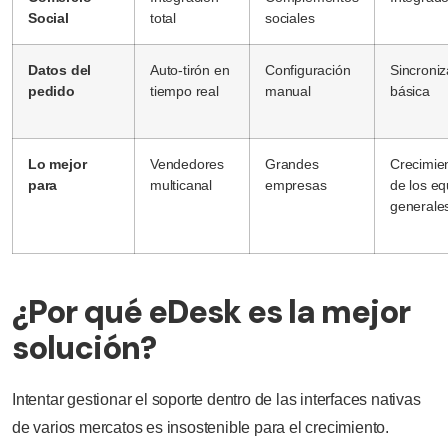
Social
total
sociales
Datos del
Auto-tirón en
Configuración
Sincroniz
pedido
tiempo real
manual
básica
Lo mejor
Vendedores
Grandes
Crecimie
para
multicanal
empresas
de los eq
generale
¿Por qué eDesk es la mejor
solución?
Intentar gestionar el soporte dentro de las interfaces nativas
de varios mercatos es insostenible para el crecimiento.