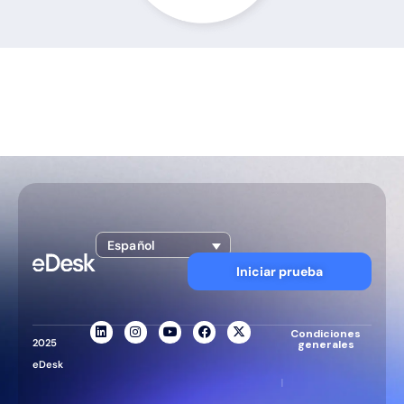
Español
Iniciar prueba
Condiciones
2025
generales
eDesk
|