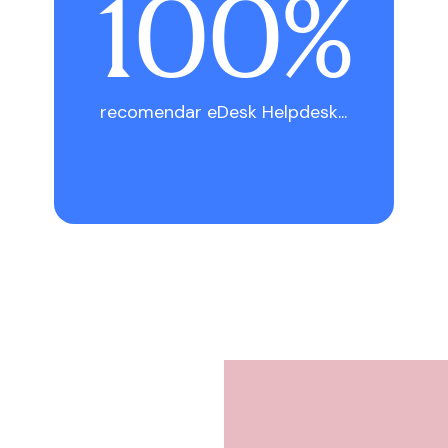
100
%
recomendar eDesk Helpdesk...