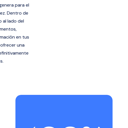
genera para el
vez. Dentro de
 al lado del
gmentos,
rmación en tus
 ofrecer una
efinitivamente
s.