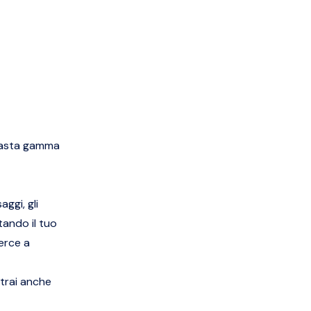
 vasta gamma
ggi, gli
tando il tuo
erce a
otrai anche