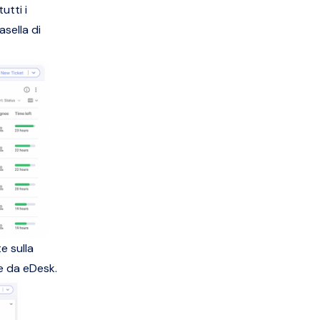
utti i
sella di
e sulla
te da eDesk.