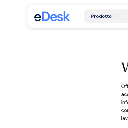
Prodotto
V
Of
ac
in
co
la