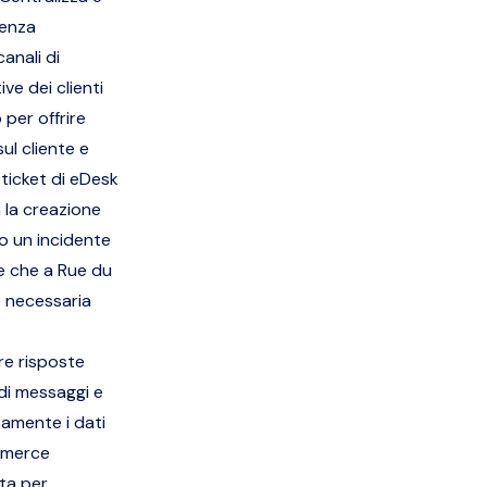
denza
anali di
ve dei clienti
 per offrire
sul cliente e
 ticket di eDesk
n la creazione
o un incidente
nte che a Rue du
 necessaria
re risposte
 di messaggi e
amente i dati
ommerce
ata per