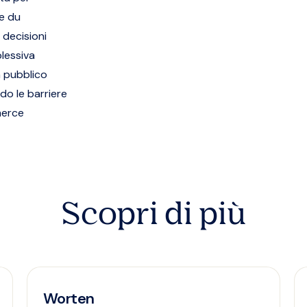
ue du
 decisioni
plessiva
 pubblico
do le barriere
merce
Scopri di più
Worten