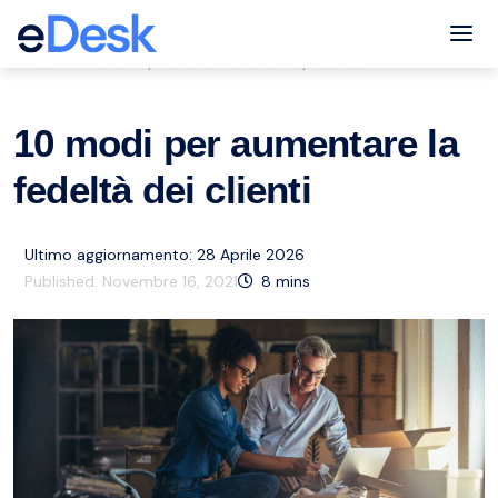
eCommerce Support Central
Tog
Servizio clienti
Fedeltà del cliente
Risorse
,
,
10 modi per aumentare la
fedeltà dei clienti
Ultimo aggiornamento: 28 Aprile 2026
Published:
Novembre 16, 2021
8
mins