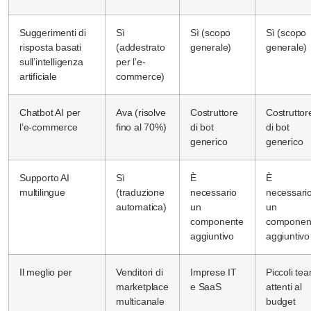
Suggerimenti di
Sì
Sì (scopo
Sì (scopo
risposta basati
(addestrato
generale)
generale)
sull’intelligenza
per l’e-
artificiale
commerce)
Chatbot AI per
Ava (risolve
Costruttore
Costruttor
l’e-commerce
fino al 70%)
di bot
di bot
generico
generico
Supporto AI
Sì
È
È
multilingue
(traduzione
necessario
necessari
automatica)
un
un
componente
componen
aggiuntivo
aggiuntivo
Il meglio per
Venditori di
Imprese IT
Piccoli te
marketplace
e SaaS
attenti al
multicanale
budget