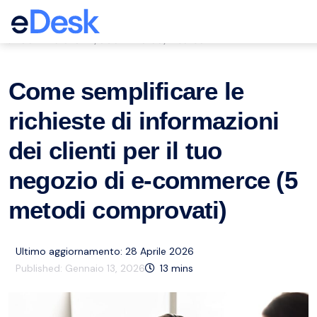
eCommerce Support Central
Servizio clienti
eCommerce
Risorse
,
,
Come semplificare le
richieste di informazioni
dei clienti per il tuo
negozio di e-commerce (5
metodi comprovati)
Ultimo aggiornamento: 28 Aprile 2026
Published:
Gennaio 13, 2026
13
mins