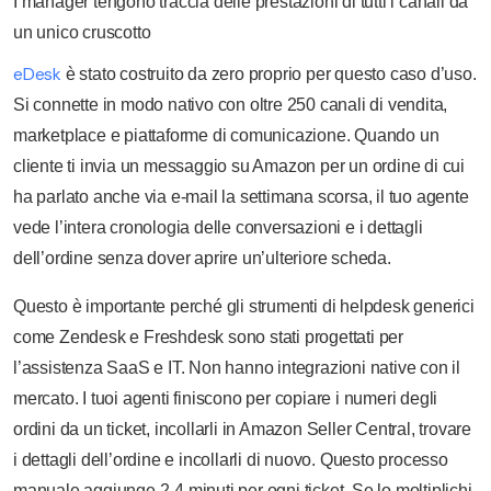
I manager tengono traccia delle prestazioni di tutti i canali da
un unico cruscotto
eDesk
è stato costruito da zero proprio per questo caso d’uso.
Si connette in modo nativo con oltre 250 canali di vendita,
marketplace e piattaforme di comunicazione. Quando un
cliente ti invia un messaggio su Amazon per un ordine di cui
ha parlato anche via e-mail la settimana scorsa, il tuo agente
vede l’intera cronologia delle conversazioni e i dettagli
dell’ordine senza dover aprire un’ulteriore scheda.
Questo è importante perché gli strumenti di helpdesk generici
come Zendesk e Freshdesk sono stati progettati per
l’assistenza SaaS e IT. Non hanno integrazioni native con il
mercato. I tuoi agenti finiscono per copiare i numeri degli
ordini da un ticket, incollarli in Amazon Seller Central, trovare
i dettagli dell’ordine e incollarli di nuovo. Questo processo
manuale aggiunge 2-4 minuti per ogni ticket. Se lo moltiplichi