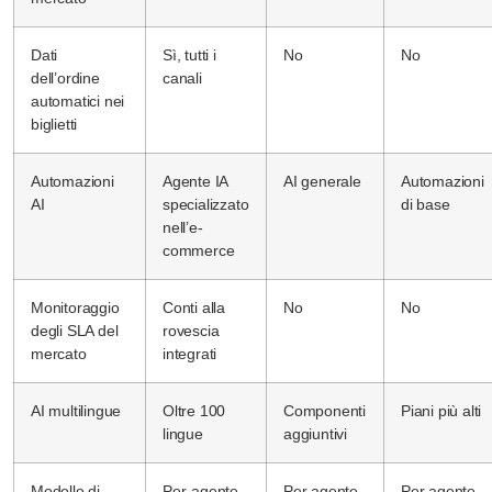
Dati
Sì, tutti i
No
No
dell’ordine
canali
automatici nei
biglietti
Automazioni
Agente IA
AI generale
Automazioni
AI
specializzato
di base
nell’e-
commerce
Monitoraggio
Conti alla
No
No
degli SLA del
rovescia
mercato
integrati
AI multilingue
Oltre 100
Componenti
Piani più alti
lingue
aggiuntivi
Modello di
Per-agente
Per agente
Per agente