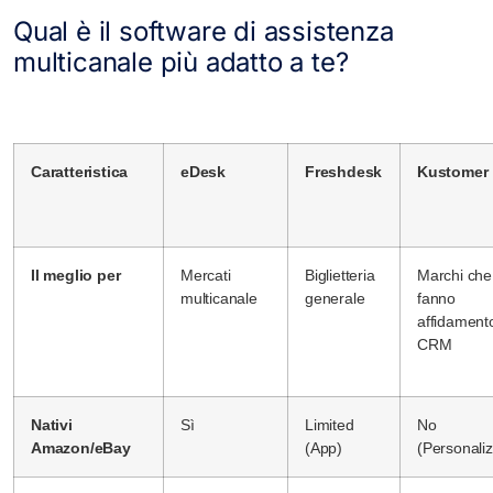
Qual è il software di assistenza
multicanale più adatto a te?
Caratteristica
eDesk
Freshdesk
Kustomer
Il meglio per
Mercati
Biglietteria
Marchi che
multicanale
generale
fanno
affidamento
CRM
Nativi
Sì
Limited
No
Amazon/eBay
(App)
(Personaliz