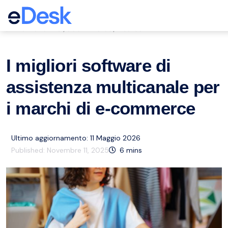
eCommerce Support Central
Multichannel
eCommerce
Risorse
,
,
I migliori software di
assistenza multicanale per
i marchi di e-commerce
Ultimo aggiornamento: 11 Maggio 2026
Published:
Novembre 11, 2025
6
mins