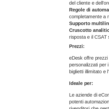
del cliente e dell’o
Regole di automa
completamente a m
Supporto multili
Cruscotto analit
risposta e il CSAT s
Prezzi:
eDesk offre prezzi f
personalizzati per i
biglietti illimitato 
Ideale per:
Le aziende di eCo
potenti automazioni
rivenditori che gest