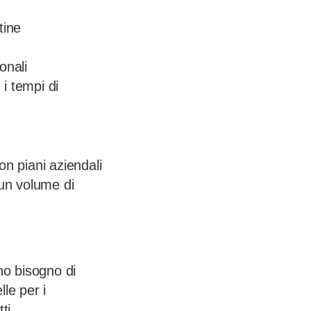
tine
onali
i tempi di
on piani aziendali
o un volume di
o bisogno di
le per i
ti.