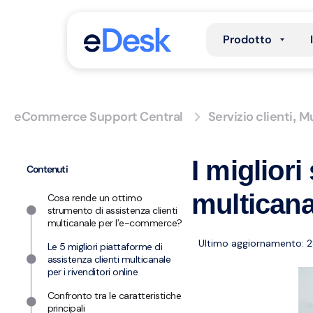
Prodotto
eCommerce Support Central
Servizio clienti
Mu
,
I migliori
Contenuti
multicanal
Cosa rende un ottimo
strumento di assistenza clienti
multicanale per l’e-commerce?
Ultimo aggiornamento: 2
Le 5 migliori piattaforme di
assistenza clienti multicanale
per i rivenditori online
Confronto tra le caratteristiche
principali