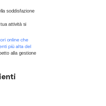
lla soddisfazione
a attività si
tori online che
nti più alta del
petto alla gestione
ienti