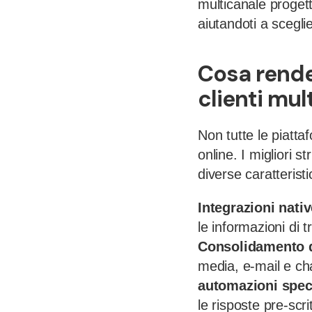
multicanale progett
aiutandoti a scegli
Cosa rende
clienti mu
Non tutte le piatta
online. I migliori 
diverse caratterist
Integrazioni nati
le informazioni di tr
Consolidamento d
media, e-mail e cha
automazioni spec
le risposte pre-scri