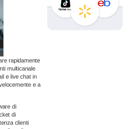
ntare rapidamente
enti multicanale
 e live chat in
 velocemente e a
ware di
cket di
enza clienti