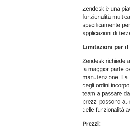
Zendesk è una piat
funzionalità multic
specificamente per
applicazioni di terz
Limitazioni per i
Zendesk richiede ap
la maggior parte d
manutenzione. La p
degli ordini incorp
team a passare da u
prezzi possono aum
delle funzionalità 
Prezzi: