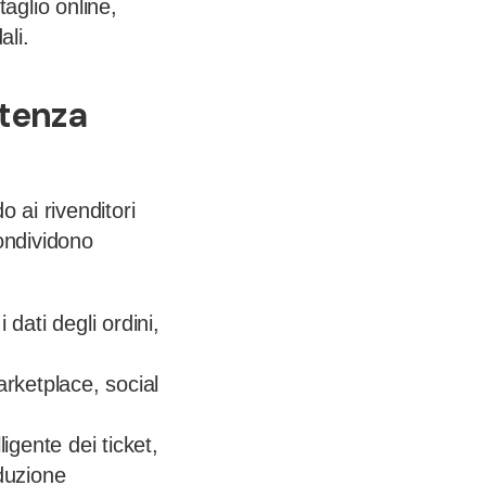
aglio online,
ali.
stenza
 ai rivenditori
ondividono
ati degli ordini,
rketplace, social
ligente dei ticket,
aduzione