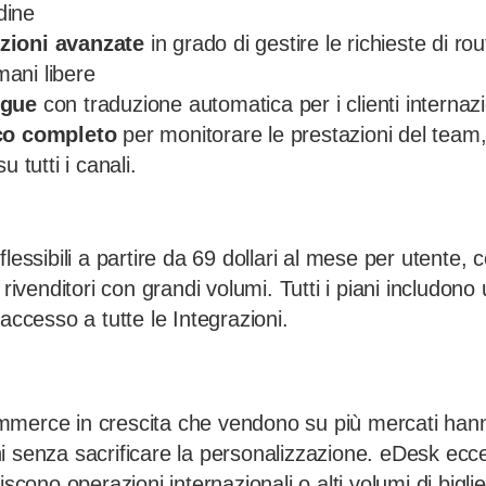
rdine
zioni avanzate
in grado di gestire le richieste di rou
ani libere
ngue
con traduzione automatica per i clienti internazi
ico completo
per monitorare le prestazioni del team, 
u tutti i canali.
lessibili a partire da 69 dollari al mese per utente, c
 rivenditori con grandi volumi. Tutti i piani includon
e l’accesso a tutte le Integrazioni.
mmerce in crescita che vendono su più mercati hann
 senza sacrificare la personalizzazione. eDesk eccel
iscono operazioni internazionali o alti volumi di bigliet