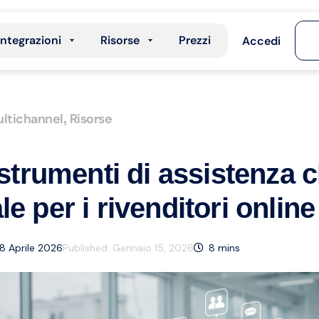
Integrazioni
Risorse
Prezzi
Accedi
ltichannel
Risorse
,
 strumenti di assistenza c
e per i rivenditori onlin
8 Aprile 2026
Published:
Gennaio 15, 2026
8
mins