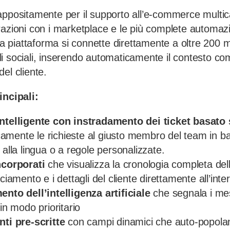
appositamente per il supporto all’e-commerce multic
razioni con i marketplace e le più complete automazi
 La piattaforma si connette direttamente a oltre 200 
i sociali, inserendo automaticamente il contesto com
el cliente.
incipali:
intelligente con instradamento dei ticket basato 
mente le richieste al giusto membro del team in bas
 alla lingua o a regole personalizzate.
ncorporati
che visualizza la cronologia completa dell
ciamento e i dettagli del cliente direttamente all’inter
ento dell’intelligenza artificiale
che segnala i mes
 in modo prioritario
nti pre-scritte
con campi dinamici che auto-popolan