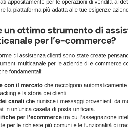
ati appositamente per le operazioni di vendita al dett
ere la piattaforma più adatta alle tue esigenze aziend
 un ottimo strumento di assi
lticanale per l’e-commerce?
forme di assistenza clienti sono state create pensando
strumenti multicanale per le aziende di e-commerce c
iche fondamentali:
ve con il mercato
che raccolgono automaticamente i d
acking e la storia dei clienti
ei canali
che riunisce i messaggi provenienti da ma
t in un’unica casella di posta unificata.
ifiche per l’ecommerce
tra cui l’assegnazione intel
tte per le richieste più comuni e le funzionalità di tr