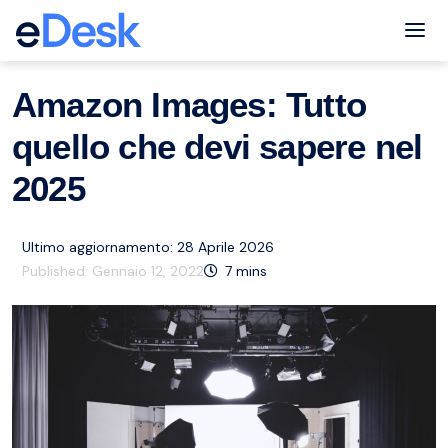
eCommerce Support Central
Amazon
Risorse
,
Tog
Amazon Images: Tutto
quello che devi sapere nel
2025
Ultimo aggiornamento: 28 Aprile 2026
Published:
Gennaio 12, 2022
7
mins