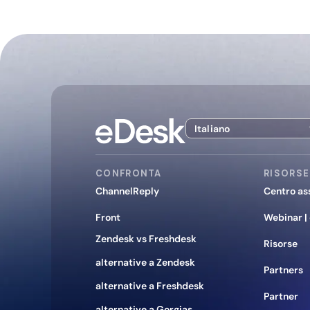
Italiano
CONFRONTA
RISORSE
ChannelReply
Centro as
Front
Webinar |
Zendesk vs Freshdesk
Risorse
alternative a Zendesk
Partners
alternative a Freshdesk
Partner
alternative a Gorgias