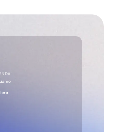
ENDA
siamo
iere