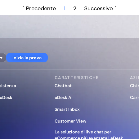
" Precedente
1
2
Successivo "
Inizia la prova
CARATTERISTICHE
AZI
sistenza
Chatbot
Chi 
 eDesk
eDesk AI
Carr
Smart Inbox
Customer View
La soluzione di live chat per
eCommerce più avanzata | eDesk