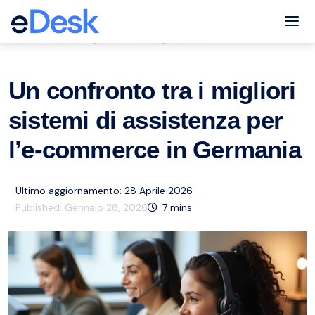
eCommerce Support Central
Tog
Servizio clienti
eCommerce
Risorse
,
,
Un confronto tra i migliori
sistemi di assistenza per
l’e-commerce in Germania
Ultimo aggiornamento: 28 Aprile 2026
Published:
Gennaio 28, 2026
7
mins