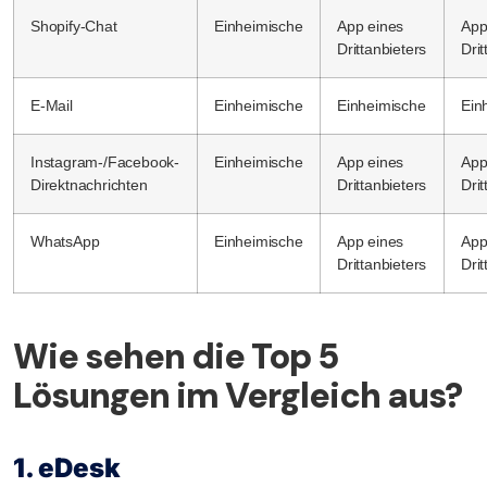
Shopify-Chat
Einheimische
App eines
App
Drittanbieters
Drit
E-Mail
Einheimische
Einheimische
Ein
Instagram-/Facebook-
Einheimische
App eines
App
Direktnachrichten
Drittanbieters
Drit
WhatsApp
Einheimische
App eines
App
Drittanbieters
Drit
Wie sehen die Top 5
Lösungen im Vergleich aus?
1. eDesk