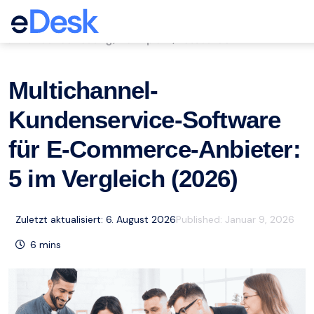
eCommerce Support Central
Kundenbetreuung
Marktplatz
Ressourcen
,
,
Multichannel-
Kundenservice-Software
für E-Commerce-Anbieter:
5 im Vergleich (2026)
Zuletzt aktualisiert: 6. August 2026
Published:
Januar 9, 2026
6
mins