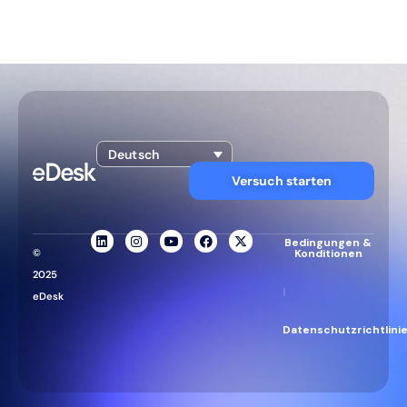
Deutsch
Versuch starten
Bedingungen &
©
Konditionen
2025
|
eDesk
Datenschutzrichtlini