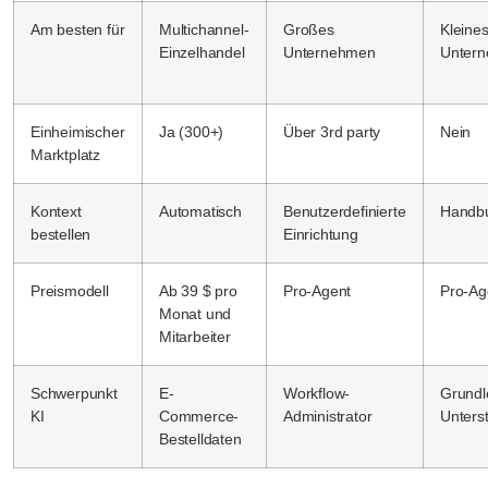
Am besten für
Multichannel-
Großes
Kleine
Einzelhandel
Unternehmen
Unter
Einheimischer
Ja (300+)
Über 3rd party
Nein
Marktplatz
Kontext
Automatisch
Benutzerdefinierte
Handb
bestellen
Einrichtung
Preismodell
Ab 39 $ pro
Pro-Agent
Pro-Ag
Monat und
Mitarbeiter
Schwerpunkt
E-
Workflow-
Grund
KI
Commerce-
Administrator
Unters
Bestelldaten