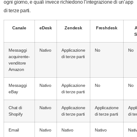
ogni giorno, e quali invece richiedono l’integrazione di un’app
di terze parti.
Canale
eDesk
Zendesk
Freshdesk
A
S
Messaggi
Nativo
Applicazione
No
No
acquirente-
di terze parti
venditore
Amazon
Messaggi
Nativo
Applicazione
No
No
eBay
di terze parti
Chat di
Nativo
Applicazione
Applicazione
Appl
Shopify
di terze parti
di terze parti
di te
Email
Nativo
Nativo
Nativo
Nati