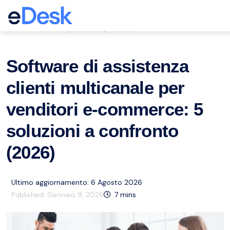
eCommerce Support Central
Servizio clienti
Mercato
Risorse
,
,
Software di assistenza
clienti multicanale per
venditori e-commerce: 5
soluzioni a confronto
(2026)
Ultimo aggiornamento: 6 Agosto 2026
Published:
Gennaio 9, 2026
7
mins