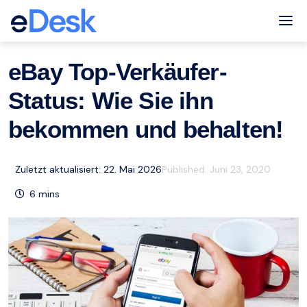
eCommerce Support Central
eBay
Ressourcen
,
Tog
eBay Top-Verkäufer-
Status: Wie Sie ihn
bekommen und behalten!
Zuletzt aktualisiert: 22. Mai 2026
Published:
Juni 23, 2020
6
mins