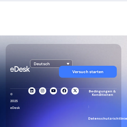
Deutsch
Versuch starten
Bedingungen &
©
Konditionen
2025
|
eDesk
Datenschutzrichtlini