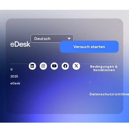
Deutsch
Versuch starten
Bedingungen &
©
Konditionen
2025
|
eDesk
Datenschutzrichtlini