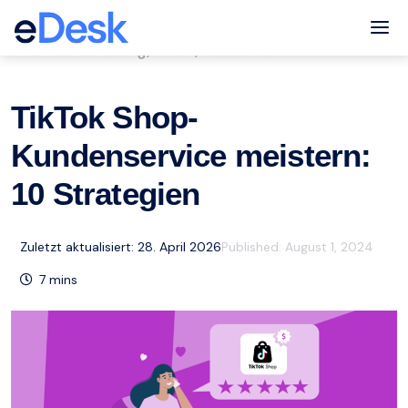
eCommerce Support Central
Tog
Kundenbetreuung
TikTok
Ressourcen
,
,
TikTok Shop-
Kundenservice meistern:
10 Strategien
Zuletzt aktualisiert: 28. April 2026
Published:
August 1, 2024
7
mins