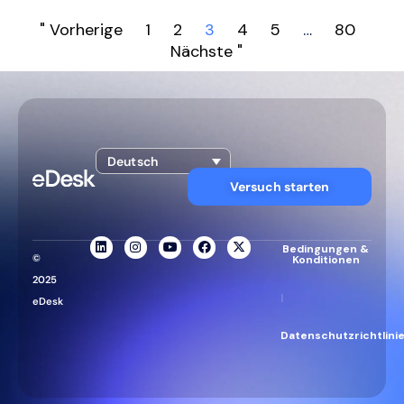
" Vorherige
1
2
3
4
5
…
80
Nächste "
Deutsch
Versuch starten
Bedingungen &
©
Konditionen
2025
|
eDesk
Datenschutzrichtlini