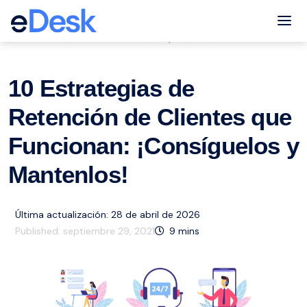
eCommerce Support Central
Tog
Servicio de atención al cliente
Recursos
,
10 Estrategias de
Retención de Clientes que
Funcionan: ¡Consíguelos y
Mantenlos!
Última actualización: 28 de abril de 2026
Published:
septiembre 29, 2021
9
mins