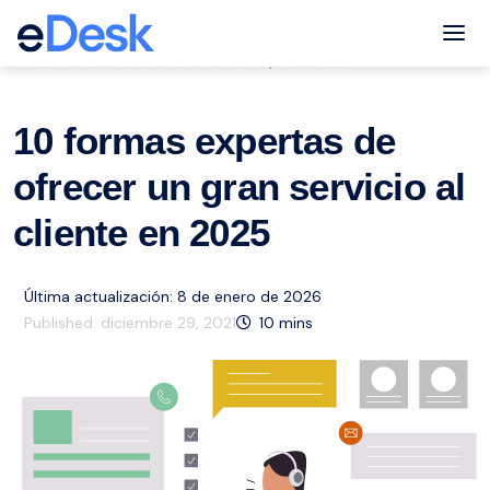
eCommerce Support Central
Tog
Servicio de atención al cliente
Recursos
,
10 formas expertas de
ofrecer un gran servicio al
cliente en 2025
Última actualización: 8 de enero de 2026
Published:
diciembre 29, 2021
10
mins