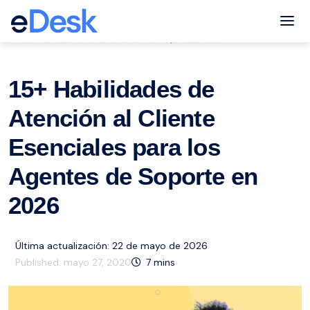
eCommerce Support Central
Tog
Servicio de atención al cliente
Recursos
,
15+ Habilidades de
Atención al Cliente
Esenciales para los
Agentes de Soporte en
2026
Última actualización: 22 de mayo de 2026
Published:
mayo 27, 2020
7
mins