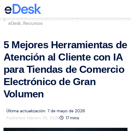
eCommerce Support Central
Servicio de atención al cliente
ai
Comercio electrónico
,
,
,
eDesk
Recursos
,
5 Mejores Herramientas de
Atención al Cliente con IA
para Tiendas de Comercio
Electrónico de Gran
Volumen
Última actualización: 7 de mayo de 2026
Published:
febrero 25, 2026
17
mins