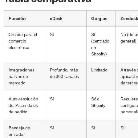
Función
eDesk
Gorgias
Zendes
Creado para el
Sí
Sí
No (de u
comercio
(centrado
general)
electrónico
en
Shopify)
Integraciones
Profundo, más
Limitado
A través 
nativas de
de 300 canales
aplicacio
mercado
de terce
Auto-resolución
Sí
Sólo
Requiere
de IA con datos
Shopify
configur
de pedido
personal
Bandeja de
Sí
Sí
Sí
entrada