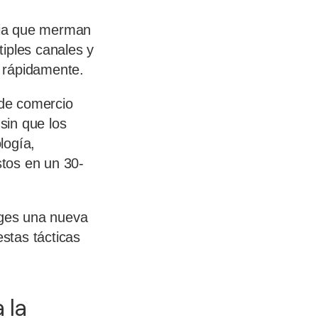
ncia que merman
iples canales y
 rápidamente.
 de comercio
sin que los
logía,
stos en un 30-
iges una nueva
stas tácticas
 la