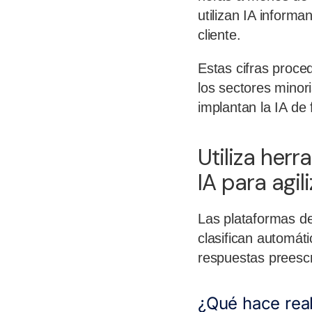
utilizan IA inform
cliente.
Estas cifras proce
los sectores minor
implantan la IA de
Utiliza her
IA para agil
Las plataformas de 
clasifican automát
respuestas preesc
¿Qué hace real