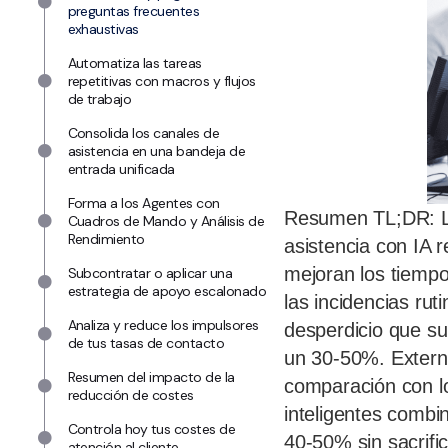
preguntas frecuentes
exhaustivas
Automatiza las tareas
repetitivas con macros y flujos
de trabajo
Consolida los canales de
asistencia en una bandeja de
entrada unificada
Forma a los Agentes con
Resumen TL;DR: Los
Cuadros de Mando y Análisis de
Rendimiento
asistencia con IA 
mejoran los tiempo
Subcontratar o aplicar una
estrategia de apoyo escalonado
las incidencias rut
Analiza y reduce los impulsores
desperdicio que su
de tus tasas de contacto
un 30-50%. Externa
Resumen del impacto de la
comparación con l
reducción de costes
inteligentes combi
Controla hoy tus costes de
40-50% sin sacrifica
atención al cliente