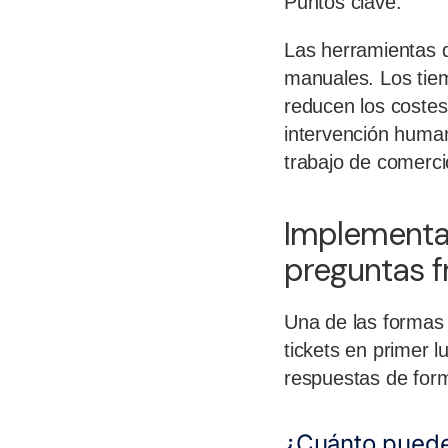
Puntos clave:
Las herramientas d
manuales. Los tiem
reducen los costes.
intervención human
trabajo de comerci
Implementar
preguntas f
Una de las formas 
tickets en primer l
respuestas de for
¿Cuánto puede 