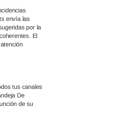
ncidencias
ts envía las
sugeridas por la
coherentes. El
 atención
odos tus canales
andeja De
función de su