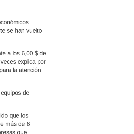
 económicos
te se han vuelto
te a los 6,00 $ de
veces explica por
para la atención
s equipos de
ido que los
de más de 6
presas que