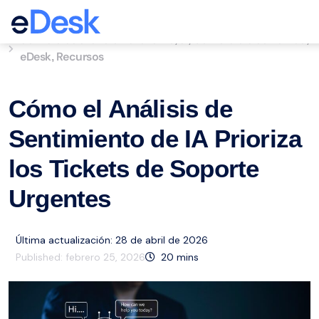
eCommerce Support Central
Servicio de atención al cliente
ai
Comercio electrónico
,
,
,
eDesk
Recursos
,
Cómo el Análisis de
Sentimiento de IA Prioriza
los Tickets de Soporte
Urgentes
Última actualización: 28 de abril de 2026
Published:
febrero 25, 2026
20
mins