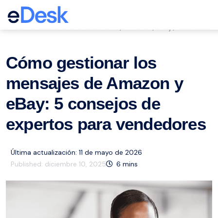
eCommerce Support Central
Servicio de atención al cliente
Amazon
eBay
Recursos
,
,
,
Cómo gestionar los
mensajes de Amazon y
eBay: 5 consejos de
expertos para vendedores
Última actualización: 11 de mayo de 2026
Published:
diciembre 10, 2025
6
mins