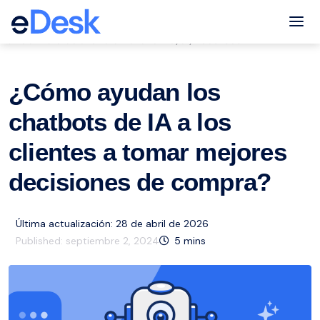
eCommerce Support Central
Tog
Servicio de atención al cliente
ai
Recursos
,
,
¿Cómo ayudan los
chatbots de IA a los
clientes a tomar mejores
decisiones de compra?
Última actualización: 28 de abril de 2026
Published:
septiembre 2, 2024
5
mins