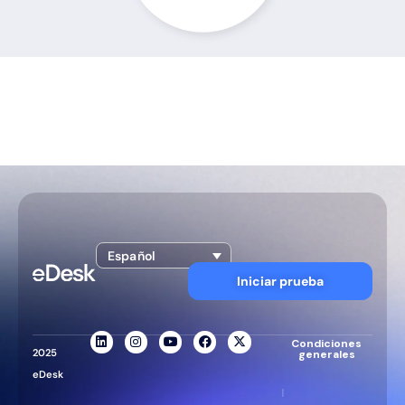
Español
Iniciar prueba
Condiciones
2025
generales
eDesk
|