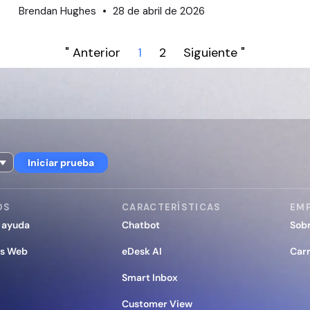
Brendan Hughes
28 de abril de 2026
" Anterior
1
2
Siguiente "
Iniciar prueba
OS
CARACTERÍSTICAS
EM
 ayuda
Chatbot
Sob
os Web
eDesk AI
Car
Smart Inbox
Customer View