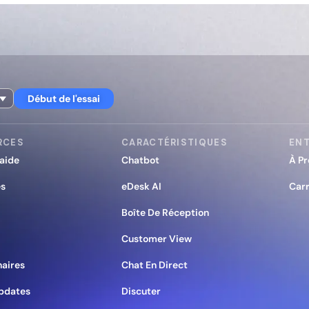
Début de l'essai
RCES
CARACTÉRISTIQUES
ENT
’aide
Chatbot
À Pr
es
eDesk AI
Carr
Boîte De Réception
Customer View
naires
Chat En Direct
pdates
Discuter