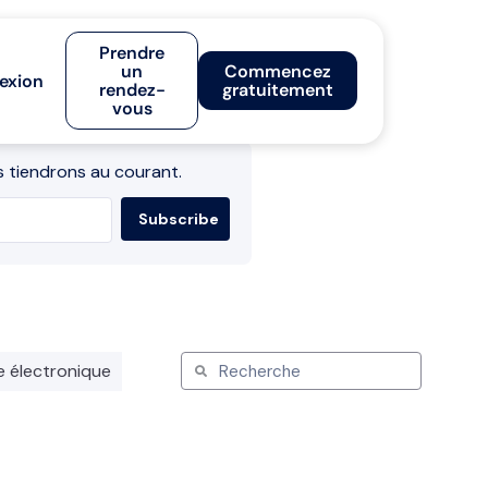
Prendre
un
Commencez
exion
rendez-
gratuitement
vous
 tiendrons au courant.
e électronique