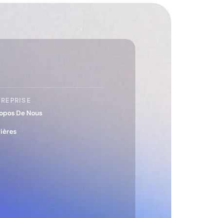
REPRISE
opos De Nous
ières