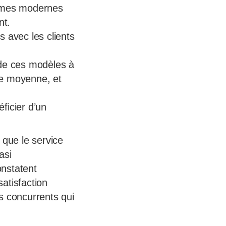
tèmes modernes
nt.
 avec les clients
n de ces modèles à
le moyenne, et
ficier d’un
 que le service
asi
onstatent
atisfaction
s concurrents qui