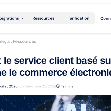
tégrations
Ressources
Tarification
Conn
èle
ai
Ressources
,
,
e service client basé sur
me le commerce électron
juillet 2026
Published:
mai 25, 2022
12
mins