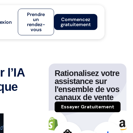
Prendre
un
Commencez
exion
rendez-
gratuitement
vous
 l’IA
Rationalisez votre
assistance sur
ique
l'ensemble de vos
canaux de vente
Essayer Gratuitement