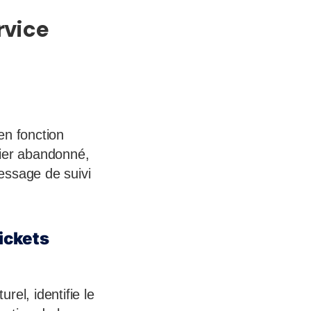
rvice
en fonction
nier abandonné,
essage de suivi
ickets
el, identifie le