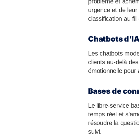
problème et achemin
urgence et de leur
classification au f
Chatbots d’IA
Les chatbots moder
clients au-delà des
émotionnelle pour
Bases de con
Le libre-service b
temps réel et s’am
résoudre la questio
suivi.