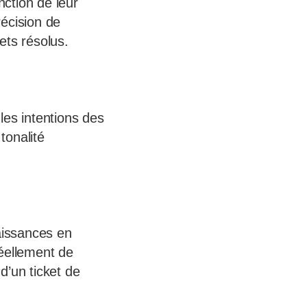
nction de leur
écision de
kets résolus.
les intentions des
tonalité
aissances en
réellement de
 d’un ticket de