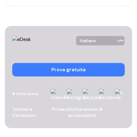
Language Selector
Prova gratuita
Linkedin
Instagram
YouTube
Facebook
X
©
2026
eDesk
Termini e
Privacy
Dichiarazione di
Condizioni
accessibilità