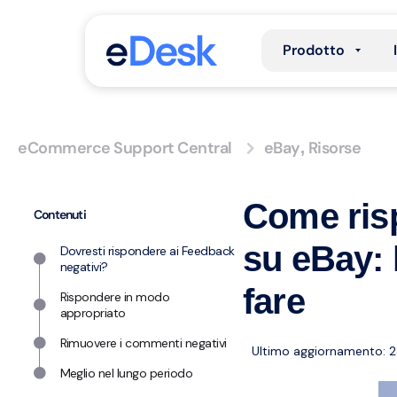
Prodotto
eCommerce Support Central
eBay
Risorse
,
Come ris
Contenuti
su eBay: 
Dovresti rispondere ai Feedback
negativi?
fare
Rispondere in modo
appropriato
Rimuovere i commenti negativi
Ultimo aggiornamento: 2
Meglio nel lungo periodo