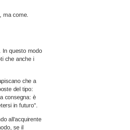
, ma come.
e. In questo modo
oti che anche i
capiscano che a
oste del tipo:
lla consegna: è
ersi in futuro”.
do all’acquirente
odo, se il