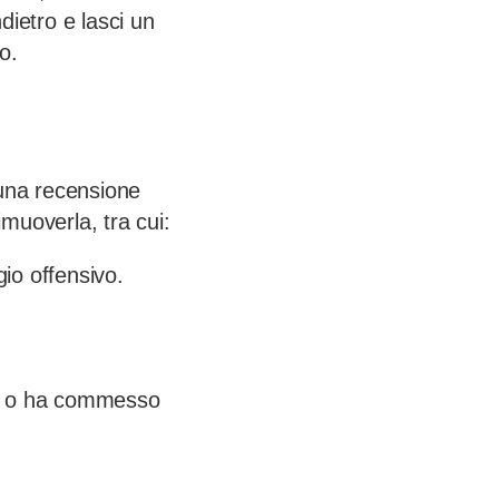
dietro e lasci un
o.
e una recensione
imuoverla, tra cui:
io offensivo.
ck o ha commesso