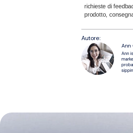
richieste di feedbac
prodotto, consegna
Autore:
Ann 
Ann i
marke
proba
sippi