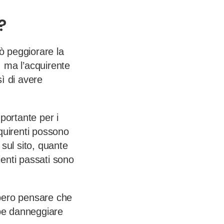
?
uò peggiorare la
, ma l’acquirente
ì di avere
portante per i
cquirenti possono
sul sito, quante
lienti passati sono
bbero pensare che
ebbe danneggiare