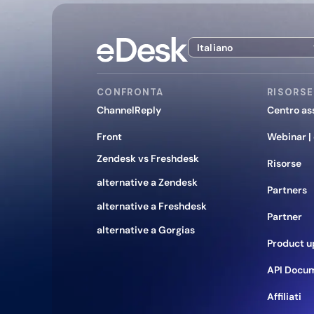
Italiano
CONFRONTA
RISORSE
ChannelReply
Centro as
Front
Webinar |
Zendesk vs Freshdesk
Risorse
alternative a Zendesk
Partners
alternative a Freshdesk
Partner
alternative a Gorgias
Product u
API Docu
Affiliati