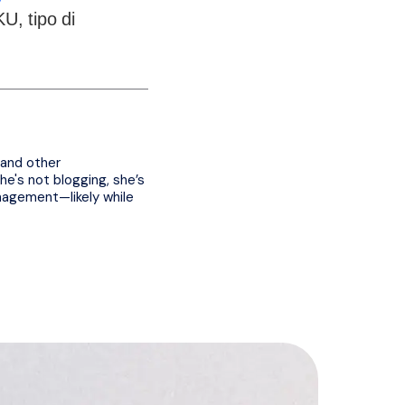
KU, tipo di
 and other
e's not blogging, she’s
nagement—likely while