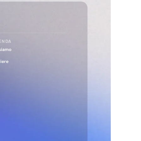
ENDA
siamo
iere