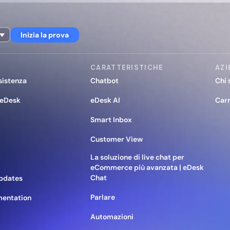
Inizia la prova
CARATTERISTICHE
AZI
sistenza
Chatbot
Chi 
 eDesk
eDesk AI
Carr
Smart Inbox
Customer View
La soluzione di live chat per
eCommerce più avanzata | eDesk
Chat
pdates
Parlare
mentation
Automazioni