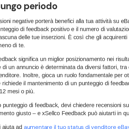
 lungo periodo
ioni negative porterà benefici alla tua attività su eB
unteggio di feedback positivo e il numero di valutazio
iascuna delle tue inserzioni. È così che gli acquirent
meno di te.
dback significa un miglior posizionamento nei risultat
 di un annuncio è determinata da diversi fattori, tra c
nditore. Inoltre, gioca un ruolo fondamentale per ot
 richiede il mantenimento di un punteggio di feedbac
12 mesi o più.
uo punteggio di feedback, devi chiedere recensioni sui 
momento giusto – e xSellco Feedback può aiutarti in q
aumentare il tuo status di venditore eBa
ti aiuta ad