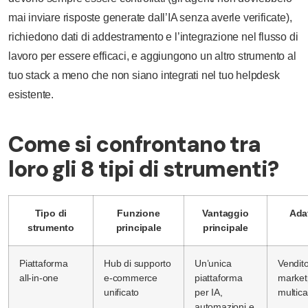
mai inviare risposte generate dall’IA senza averle verificate),
richiedono dati di addestramento e l’integrazione nel flusso di
lavoro per essere efficaci, e aggiungono un altro strumento al
tuo stack a meno che non siano integrati nel tuo helpdesk
esistente.
Come si confrontano tra
loro gli 8 tipi di strumenti?
Tipo di
Funzione
Vantaggio
Ada
strumento
principale
principale
Piattaforma
Hub di supporto
Un’unica
Vendito
all-in-one
e-commerce
piattaforma
market
unificato
per IA,
multic
automazioni e