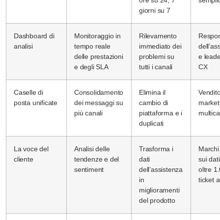
ore su 24, 7
semplic
giorni su 7
Dashboard di
Monitoraggio in
Rilevamento
Respon
analisi
tempo reale
immediato dei
dell’as
delle prestazioni
problemi su
e leade
e degli SLA
tutti i canali
CX
Caselle di
Consolidamento
Elimina il
Vendito
posta unificate
dei messaggi su
cambio di
market
più canali
piattaforma e i
multic
duplicati
La voce del
Analisi delle
Trasforma i
Marchi
cliente
tendenze e del
dati
sui dat
sentiment
dell’assistenza
oltre 1
in
ticket 
miglioramenti
del prodotto