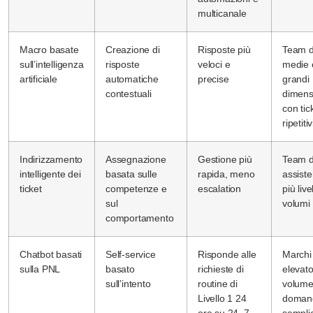
multicanale
Macro basate
Creazione di
Risposte più
Team d
sull’intelligenza
risposte
veloci e
medie 
artificiale
automatiche
precise
grandi
contestuali
dimens
con tic
ripetitiv
Indirizzamento
Assegnazione
Gestione più
Team d
intelligente dei
basata sulle
rapida, meno
assist
ticket
competenze e
escalation
più live
sul
volumi 
comportamento
Chatbot basati
Self-service
Risponde alle
Marchi
sulla PNL
basato
richieste di
elevat
sull’intento
routine di
volume
Livello 1 24
doman