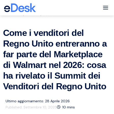
eCommerce Support Central
Tog
Mercato
Walmart
Risorse
,
,
Come i venditori del
Regno Unito entreranno a
far parte del Marketplace
di Walmart nel 2026: cosa
ha rivelato il Summit dei
Venditori del Regno Unito
Ultimo aggiornamento: 28 Aprile 2026
Published:
Settembre 10, 2025
10
mins