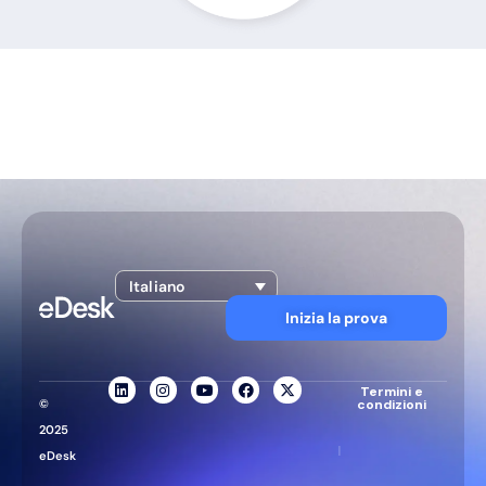
Italiano
Inizia la prova
Termini e
©
condizioni
2025
|
eDesk