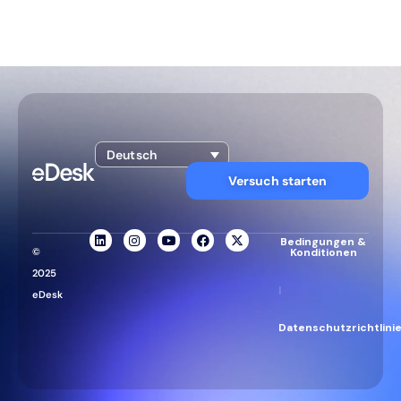
Deutsch
Versuch starten
Bedingungen &
©
Konditionen
2025
|
eDesk
Datenschutzrichtlini