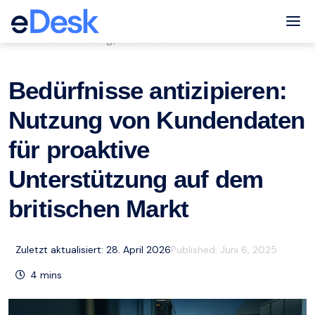
eCommerce Support Central
Tog
Kundenbetreuung
Ressourcen
,
Bedürfnisse antizipieren:
Nutzung von Kundendaten
für proaktive
Unterstützung auf dem
britischen Markt
Zuletzt aktualisiert: 28. April 2026
Published:
Juni 6, 2025
4
mins