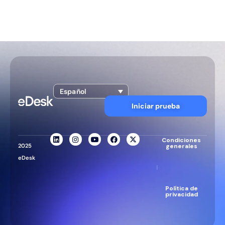
Español
Iniciar prueba
Condiciones
2025
generales
eDesk
|
Política de
privacidad