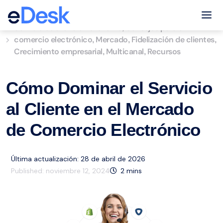
eCommerce Support Central
Tog
Servicio de atención al cliente
Consejos para el
,
comercio electrónico
Mercado
Fidelización de clientes
,
,
,
Crecimiento empresarial
Multicanal
Recursos
,
,
Cómo Dominar el Servicio
al Cliente en el Mercado
de Comercio Electrónico
Última actualización: 28 de abril de 2026
Published:
noviembre 12, 2024
2
mins