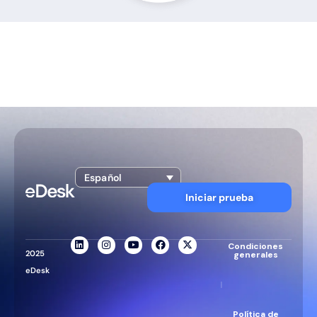
Español
Iniciar prueba
Condiciones
2025
generales
eDesk
|
Política de