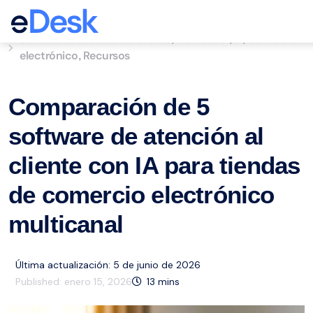
eCommerce Support Central
Servicio de atención al cliente
Multicanal
ai
Comercio
,
,
,
electrónico
Recursos
,
Comparación de 5
software de atención al
cliente con IA para tiendas
de comercio electrónico
multicanal
Última actualización: 5 de junio de 2026
Published:
enero 15, 2026
13
mins