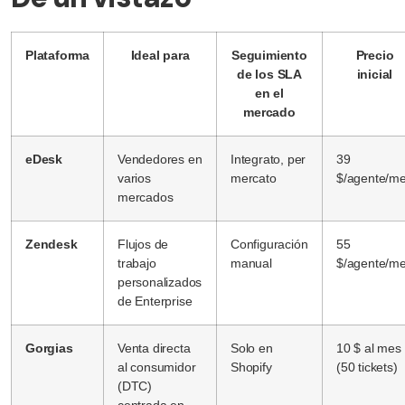
Plataforma
Ideal para
Seguimiento
Precio
de los SLA
inicial
en el
mercado
eDesk
Vendedores en
Integrato, per
39
varios
mercato
$/agente/m
mercados
Zendesk
Flujos de
Configuración
55
trabajo
manual
$/agente/m
personalizados
de Enterprise
Gorgias
Venta directa
Solo en
10 $ al mes
al consumidor
Shopify
(50 tickets)
(DTC)