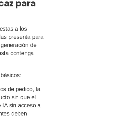
icaz para
estas a los
las presenta para
a generación de
esta contenga
 básicos:
os de pedido, la
ucto sin que el
 IA sin acceso a
entes deben