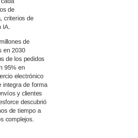
n cada
pos de
 criterios de
 IA.
millones de
es en 2030
os de los pedidos
un 95% en
rcio electrónico
e integra de forma
nvíos y clientes
esforce descubrió
nos de tiempo a
os complejos.