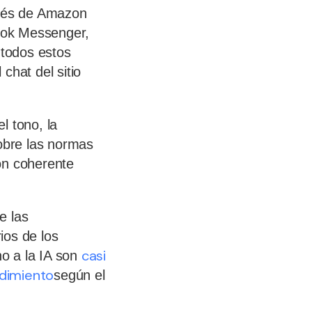
avés de Amazon
ook Messenger,
 todos estos
chat del sitio
l tono, la
sobre las normas
ón coherente
e las
ios de los
casi
no a la IA son
ndimiento
según el