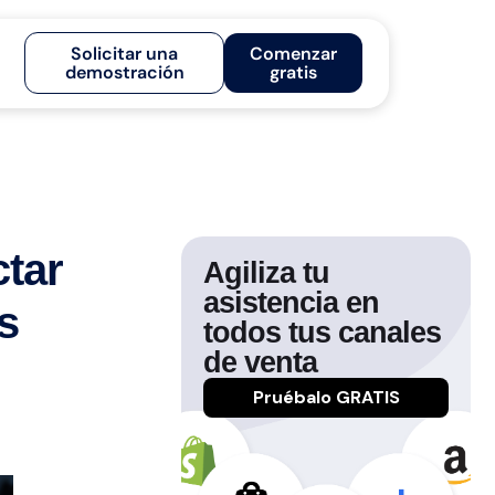
Solicitar una
Comenzar
demostración
gratis
ctar
Agiliza tu
asistencia en
s
todos tus canales
de venta
Pruébalo GRATIS