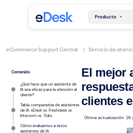
Producto
eCommerce Support Central
Servicio de atenci
El mejor 
Contenido
respuesta
¿Qué hace que un asistente de
IA sea eficaz para la atención al
cliente?
clientes 
Tabla comparativa de asistentes
de IA: eDesk vs. Freshdesk vs.
Intercom vs. Tidio
Última actualización: 28
Cómo evaluamos a estos
asistentes de IA