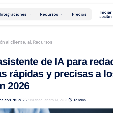
Iniciar
Integraciones
Recursos
Precios
sesión
ón al cliente
ai
Recursos
,
,
asistente de IA para reda
s rápidas y precisas a lo
en 2026
 de abril de 2026
Published:
enero 13, 2026
12
mins