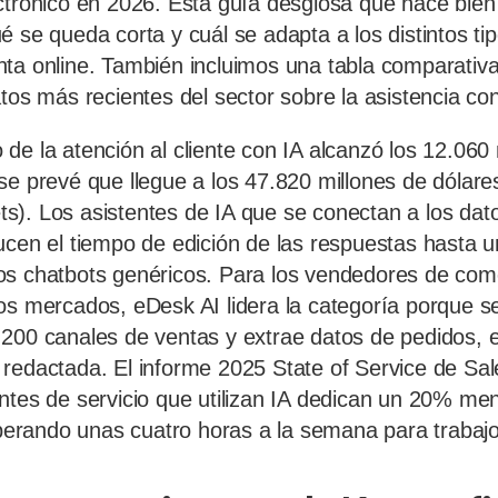
ctrónico en 2026. Esta guía desglosa qué hace bie
é se queda corta y cuál se adapta a los distintos ti
ta online. También incluimos una tabla comparativa,
tos más recientes del sector sobre la asistencia con
de la atención al cliente con IA alcanzó los 12.060 
se prevé que llegue a los 47.820 millones de dólar
). Los asistentes de IA que se conectan a los dat
ucen el tiempo de edición de las respuestas hasta 
s chatbots genéricos. Para los vendedores de come
os mercados, eDesk AI lidera la categoría porque s
200 canales de ventas y extrae datos de pedidos, e
redactada. El informe 2025 State of Service de Sal
ntes de servicio que utilizan IA dedican un 20% me
liberando unas cuatro horas a la semana para trabaj