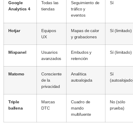
Google
Todas las
Seguimiento de
Sí
Analytics 4
tiendas
tráfico y
eventos
Hotjar
Equipos
Mapas de calor
Sí (limitado)
UX
y grabaciones
Mixpanel
Usuarios
Embudos y
Sí (limitado)
avanzados
retención
Matomo
Consciente
Analítica
Sí
de la
autoalojada
(autoalojado
privacidad
Triple
Marcas
Cuadro de
No (sólo
ballena
DTC
mando
prueba)
multifuente