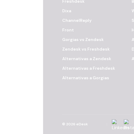
Freshdesk
B
Dixa
ChannelReply
S
Front
H
Gorgias vs Zendesk
A
Zendesk vs Freshdesk
Alternativas a Zendesk
A
Alternativas a Freshdesk
Alternativas a Gorgias
Linkedin
Inst
©
2026
eDesk