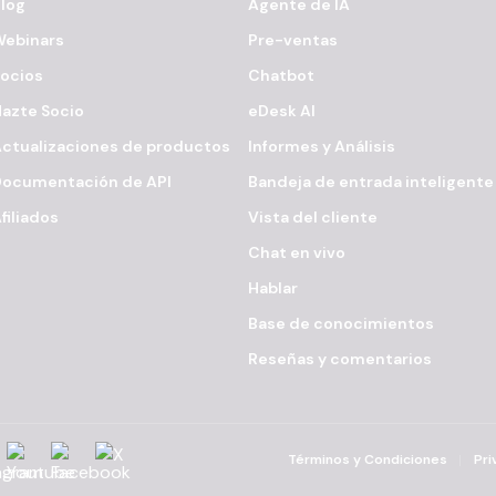
log
Agente de IA
Webinars
Pre-ventas
ocios
Chatbot
azte Socio
eDesk AI
ctualizaciones de productos
Informes y Análisis
Documentación de API
Bandeja de entrada inteligente
filiados
Vista del cliente
Chat en vivo
Hablar
Base de conocimientos
Reseñas y comentarios
agram
YouTube
Facebook
X
Términos y Condiciones
Pri