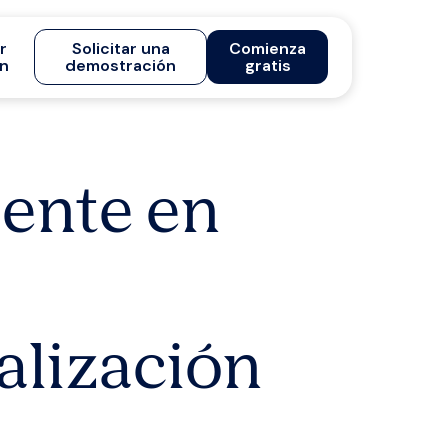
ar
Solicitar una
Comienza
ón
demostración
gratis
iente en
alización