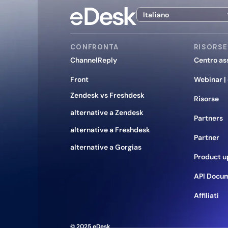
Italiano
CONFRONTA
RISORSE
ChannelReply
Centro as
Front
Webinar |
Zendesk vs Freshdesk
Risorse
alternative a Zendesk
Partners
alternative a Freshdesk
Partner
alternative a Gorgias
Product u
API Docu
Affiliati
© 2025 eDesk