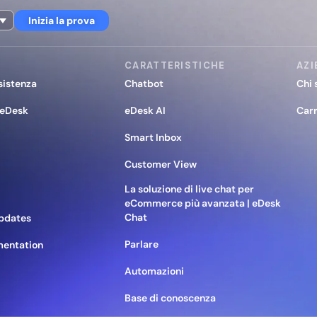
Inizia la prova
CARATTERISTICHE
AZI
sistenza
Chatbot
Chi 
 eDesk
eDesk AI
Carr
Smart Inbox
Customer View
La soluzione di live chat per
eCommerce più avanzata | eDesk
Chat
pdates
Parlare
mentation
Automazioni
Base di conoscenza