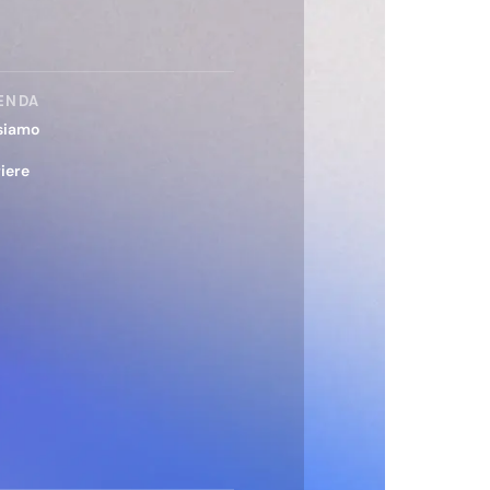
ENDA
siamo
iere