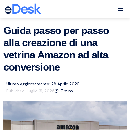
eCommerce Support Central
Servizio clienti
Risorse
,
Tog
Guida passo per passo
alla creazione di una
vetrina Amazon ad alta
conversione
Ultimo aggiornamento: 28 Aprile 2026
Published:
Luglio 31, 2025
7
mins